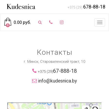
678-88-18
+375 (29)
0.00 руб.
Toggl
0
navig
Контакты
г. Минск, Старовиленский тракт, 10
67-888-18
+375 (29)
info@kudesnica.by
Минск
Яндекс Карты — транспорт, навигация, поиск мест