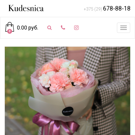
678-88-18
+375 (29)
0.00 руб.
Toggl
0
navig