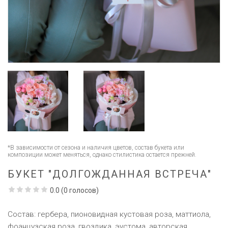
*В зависимости от сезона и наличия цветов, состав букета или
композиции может меняться, однако стилистика остается прежней.
БУКЕТ "ДОЛГОЖДАННАЯ ВСТРЕЧА"
0.0
(
0
голосов)
Состав: гербера, пионовидная кустовая роза, маттиола,
фоанцузская роза, гвоздика, эустома, авторская