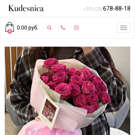
678-88-18
+375 (29)
0.00 руб.
Toggl
0
navig