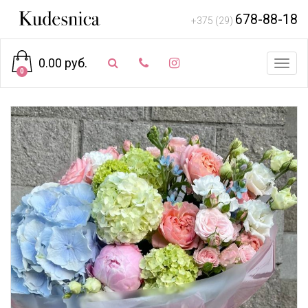
678-88-18
+375 (29)
0.00 руб.
Toggl
0
navig