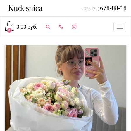
678-88-18
+375 (29)
0.00 руб.
Toggl
0
navig