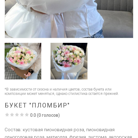
*В зависимости от сезона и наличия цветов, состав букета или
композиции может меняться, однако стилистика остается прежней.
БУКЕТ "ПЛОМБИР"
0.0
(
0
голосов)
Состав: кустовая пионовидная роза, пионовидная
одноголовая роза, матиолла, фрезия, эустома, авторская