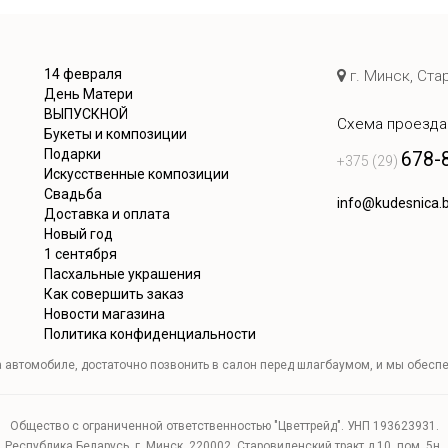
14 февраля
г. Минск, Ста
День Матери
ВЫПУСКНОЙ
Схема проезда
Букеты и композиции
Подарки
678-
+375 (29)
Искусственные композиции
Свадьба
info@kudesnica.
Доставка и оплата
Новый год
1 сентября
Пасхальные украшения
Как совершить заказ
Новости магазина
Политика конфиденциальности
а автомобиле, достаточно позвонить в салон перед шлагбаумом, и мы обеспе
Общество с ограниченной ответственностью "Цветтрейд". УНП 193623931.
Республика Беларусь, г. Минск, 220002, Старовиленский тракт д.10, пом. 5н.