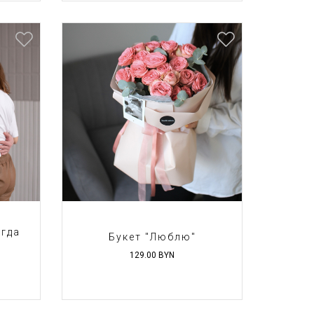
огда
Букет "Люблю"
129.00
BYN