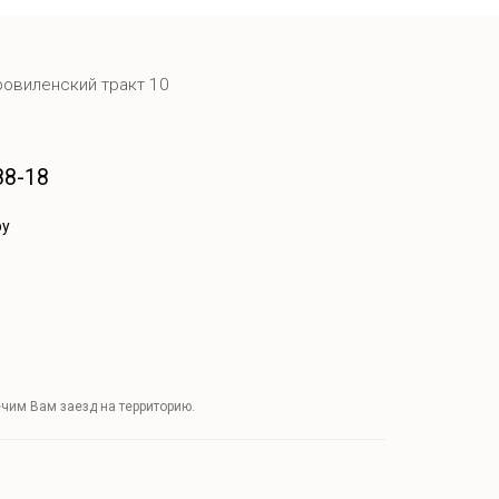
ровиленский тракт 10
88-18
by
чим Вам заезд на территорию.