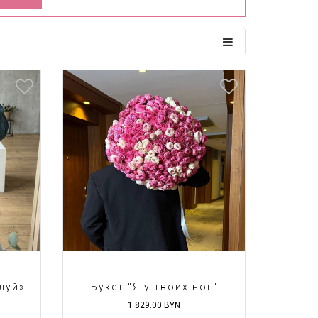
луй»
Букет "Я у твоих ног"
1 829.00
BYN