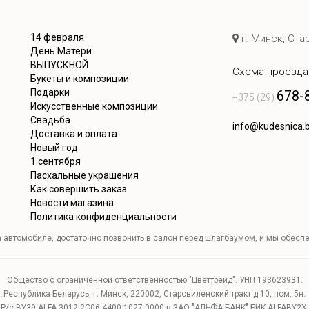
14 февраля
г. Минск, Ста
День Матери
ВЫПУСКНОЙ
Схема проезда
Букеты и композиции
Подарки
678-
+375 (29)
Искусственные композиции
Свадьба
info@kudesnica.
Доставка и оплата
Новый год
1 сентября
Пасхальные украшения
Как совершить заказ
Новости магазина
Политика конфиденциальности
а автомобиле, достаточно позвонить в салон перед шлагбаумом, и мы обеспе
Общество с ограниченной ответственностью "Цветтрейд". УНП 193623931.
Республика Беларусь, г. Минск, 220002, Старовиленский тракт д.10, пом. 5н.
Р/с BY39 ALFA 3012 2C06 4400 1027 0000 в ЗАО "АЛЬФА-БАНК" БИК ALFABY2X,