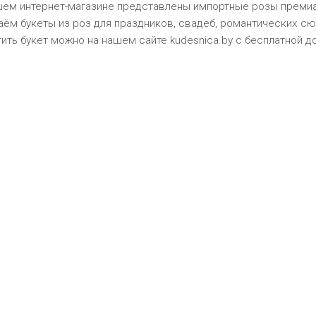
шем интернет-магазине представлены импортные розы премиа
аём букеты из роз для праздников, свадеб, романтических сю
ить букет можно на нашем сайте kudesnica.by c бесплатной д