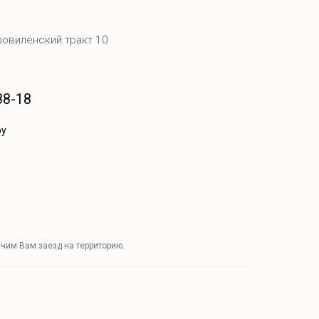
ровиленский тракт 10
88-18
by
чим Вам заезд на территорию.